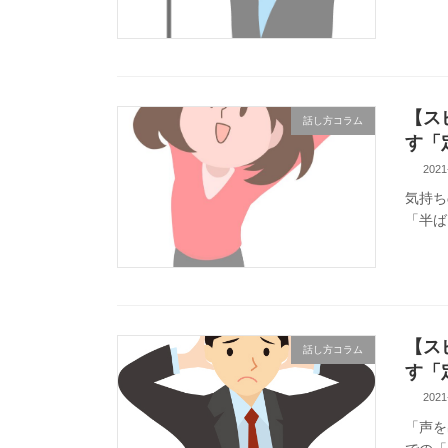
【ス
話し方コラム
す「
2021
気持ち
「半ば
【ス
話し方コラム
す「
2021
「声を