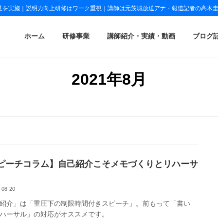
見を実施｜説明力向上研修はワーク重視｜講師は元茨城放送アナ・報道記者の高木
ホーム
研修事業
講師紹介・実績・動画
ブログ
2021年8月
ピーチコラム】自己紹介こそメモづくりとリハーサ
-08-20
紹介」は「重圧下の制限時間付きスピーチ」。前もって「書い
ハーサル」の対応がオススメです。