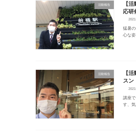
【活
活動報告
応研
2021
猛暑の
心な姿
【活
活動報告
スン
2021
講座で
す、気