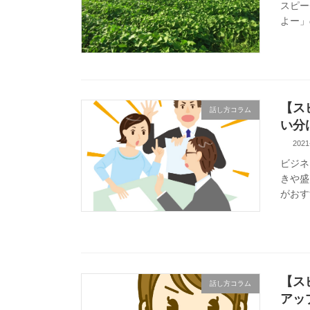
スピー
よー」
【ス
話し方コラム
い分
2021
ビジネ
きや盛
がおす
【ス
話し方コラム
アッ