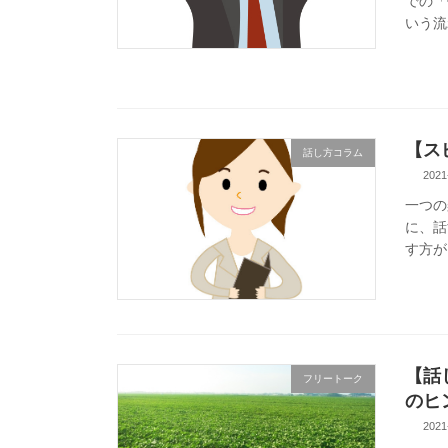
での「
いう流
【ス
話し方コラム
2021
一つの
に、話
す方が
【話
フリートーク
のヒ
2021