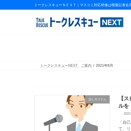
コ
ナ
トークレスキューＮＥＸＴ｜マスコミ対応研修は模擬記者会
ン
ビ
テ
ゲ
ン
ー
ツ
シ
へ
ョ
ス
ン
キ
に
ッ
移
プ
動
トークレスキューNEXT ご案内
2021年8月
【ス
話し方コラム
ルを
2021
「自己
て、リ