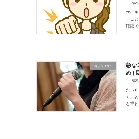
2021
サイキ
すこと
確認で
急な
話し方コラム
め (
2021
たった
く」と
を重ね