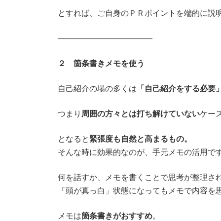
とすれば、ご自身のＰＲポイントを端的に説
――――――――――――
２ 箇条書きメモを使う
自己紹介の場の多くは
「自己紹介をする必要
つまり
周囲の方々とは打ち解けていない
ケー
となると
緊張度も自然と高まるもの。
そんな時に効果的なのが、手元メモの活用で
何を話すか、メモを書くことで思考が整理さ
「頭が真っ白」状態になってもメモで内容を
メモは
箇条書きがおすすめ
。