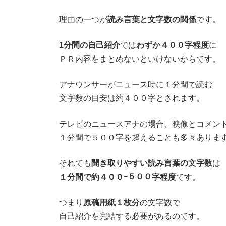
理由の一つが
読み言葉と文字数の関係
です。
1分間の自己紹介
では
わずか４００字程度
に
ＰＲ内容をまとめないといけないからです。
アナウンサーがニュース時に１分間で読む
文字数の目安は約４００字とされます。
テレビのニュースアナの場合、映像とコメン
１分間で５００字を超えることも多々ありま
それでも
聞き取りやすい読み言葉の文字数
は
１分間で約４００ｰ５００字程度
です。
つまり
原稿用紙１枚分
の文字数で
自己紹介を完結する必要があるのです。