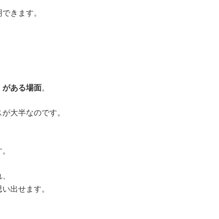
明できます。
」がある場面
。
スが大半なのです。
す。
れ、
思い出せます。