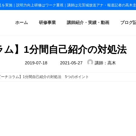
見を実施｜説明力向上研修はワーク重視｜講師は元茨城放送アナ・報道記者の高木
ホーム
研修事業
講師紹介・実績・動画
ブログ
ラム】1分間自己紹介の対処法 
最
2019-07-18
2021-05-27
講師：高木
終
更
新
ピーチコラム】1分間自己紹介の対処法 5つのポイント
日
時
:
。