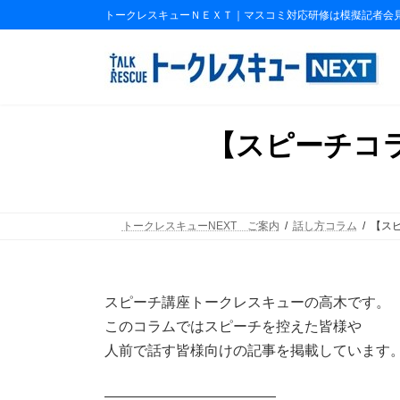
コ
ナ
トークレスキューＮＥＸＴ｜マスコミ対応研修は模擬記者会
ン
ビ
テ
ゲ
ン
ー
ツ
シ
へ
ョ
ス
ン
【スピーチコ
キ
に
ッ
移
プ
動
トークレスキューNEXT ご案内
話し方コラム
【ス
スピーチ講座トークレスキューの高木です。
このコラムではスピーチを控えた皆様や
人前で話す皆様向けの記事を掲載しています
――――――――――――