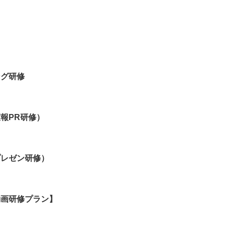
ング研修
報PR研修）
プレゼン研修）
動画研修プラン】