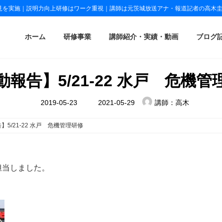
見を実施｜説明力向上研修はワーク重視｜講師は元茨城放送アナ・報道記者の高木
ホーム
研修事業
講師紹介・実績・動画
ブログ
動報告】5/21-22 水戸 危機管
最
2019-05-23
2021-05-29
講師：高木
終
更
新
】5/21-22 水戸 危機管理研修
日
時
:
を担当しました。