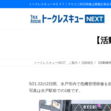
コ
ナ
トークレスキューＮＥＸＴ｜マスコミ対応研修は模擬記者会
ン
ビ
テ
ゲ
ン
ー
ツ
シ
へ
ョ
ス
ン
【活
キ
に
ッ
移
プ
動
トークレスキューNEXT ご案内
活動報告
【活動報告
5/21-22の2日間、水戸市内で危機管理研修
写真は水戸駅前での1枚です。