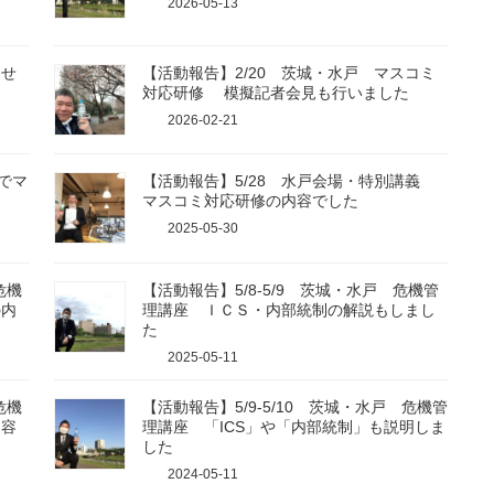
2026-05-13
らせ
【活動報告】2/20 茨城・水戸 マスコミ
対応研修 模擬記者会見も行いました
2026-02-21
でマ
【活動報告】5/28 水戸会場・特別講義
マスコミ対応研修の内容でした
2025-05-30
危機
【活動報告】5/8-5/9 茨城・水戸 危機管
の内
理講座 ＩＣＳ・内部統制の解説もしまし
た
2025-05-11
危機
【活動報告】5/9-5/10 茨城・水戸 危機管
内容
理講座 「ICS」や「内部統制」も説明しま
した
2024-05-11