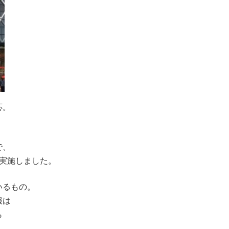
応。
で、
実施しました。
いるもの。
報は
ら