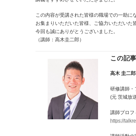
この内容が受講された皆様の職場での一助に
お集まりいただいた皆様、ご協力いただいた
今回も誠にありがとうございました。
（講師：高木圭二郎）
この記
高木 圭二
研修講師・
(元 茨城
講師プロフ
https://talkr