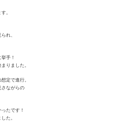
ます。
見られ、
に挙手！
決まりました。
の想定で進行。
見さながらの
かったです！
ました。