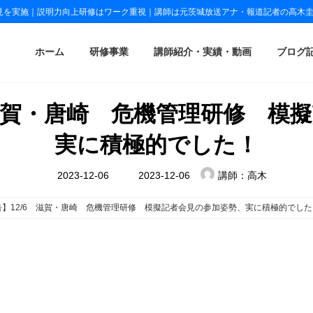
見を実施｜説明力向上研修はワーク重視｜講師は元茨城放送アナ・報道記者の高木
ホーム
研修事業
講師紹介・実績・動画
ブログ
 滋賀・唐崎 危機管理研修 模
実に積極的でした！
最
2023-12-06
2023-12-06
講師：高木
終
更
新
告】12/6 滋賀・唐崎 危機管理研修 模擬記者会見の参加姿勢、実に積極的でした
日
時
:
。