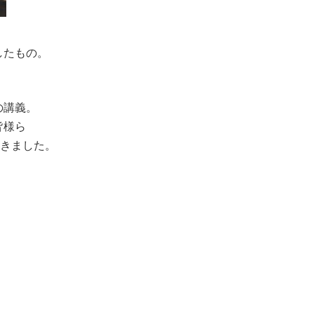
したもの。
。
の講義。
皆様ら
だきました。