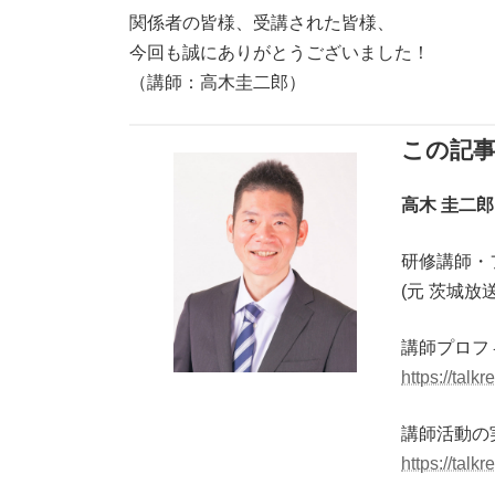
関係者の皆様、受講された皆様、
今回も誠にありがとうございました！
（講師：高木圭二郎）
この記
高木 圭二
研修講師・
(元 茨城
講師プロフ
https://talkr
講師活動の
https://talk