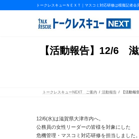
コ
ナ
トークレスキューＮＥＸＴ｜マスコミ対応研修は模擬記者会
ン
ビ
テ
ゲ
ン
ー
ツ
シ
へ
ョ
ス
ン
【活動報告】12/6
キ
に
ッ
移
プ
動
トークレスキューNEXT ご案内
活動報告
【活動報
12/6(水)は滋賀県大津市内へ。
公務員の女性リーダーの皆様を対象にした
危機管理・マスコミ対応研修を担当しました