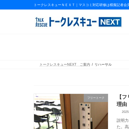
コ
ナ
トークレスキューＮＥＸＴ｜マスコミ対応研修は模擬記者会
ン
ビ
テ
ゲ
ン
ー
ツ
シ
へ
ョ
ス
ン
キ
に
ッ
移
プ
動
トークレスキューNEXT ご案内
リハーサル
【フ
フリートーク
理由
2025
説明力
た。高