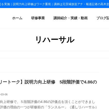
見を実施｜説明力向上研修はワーク重視｜講師は元茨城放送アナ・報道記者の高木
ホーム
研修事業
講師紹介・実績・動画
ブログ
リハーサル
リートーク】説明力向上研修 5段階評価で4.86の
-03-06
向上研修で、５段階評価の4.86の評価点を頂くことができまし
評価の理由の一つが研修前の「ランスルー」（通しリハーサル）