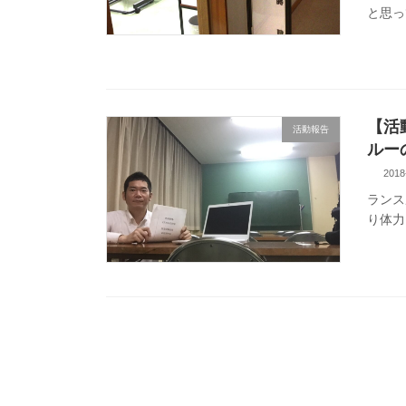
と思っ
【活
活動報告
ルー
2018
ランス
り体力