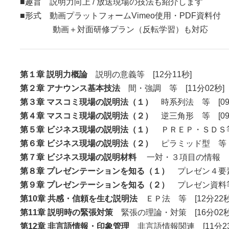
■趣旨 説明力向上 / 放送現場の技法も紹介します
■形式 動画プラットフォームVimeo使用・PDF資料付
動画＋対面研修プラン（反転学習）も対応
第１章 説明力概論
説明の意義等 [12分11秒]
第２章 アナウンス基本技法
間・強調 等 [11分02秒]
第３章 マスコミ現場の説明法（１）
時系列法 等 [09
第４章 マスコミ現場の説明法（２）
逆三角形 等 [09
第５章 ビジネス現場の説明法（１）
ＰＲＥＰ・ＳＤＳ等 
第６章 ビジネス現場の説明法（２）
ピラミッド型 等 [
第７章 ビジネス現場の説明材料
一対・３項目の情報 [0
第８章 プレゼンテーションを知る（１）
プレゼン４要素
第９章 プレゼンテーションを知る（２）
プレゼン資料等
第10章 共感・信頼を生む説明法
ＥＰ法 等 [12分22秒
第11章 説明時の緊張対策
緊張の理論・対策 [16分02秒
第12章 非言語情報・印象管理
非言語情報関連 [11分23